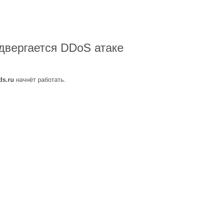
двергается DDoS атаке
ds.ru
начнёт работать.