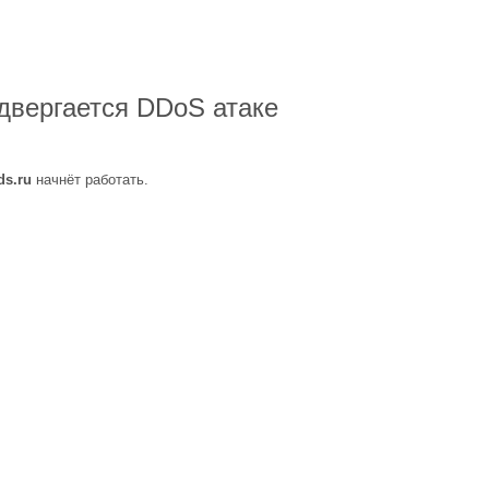
двергается DDoS атаке
ds.ru
начнёт работать.