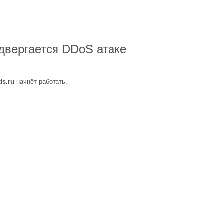
двергается DDoS атаке
ds.ru
начнёт работать.